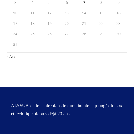
3
4
5
6
7
8
9
10
11
12
13
14
15
16
17
18
19
20
21
22
23
24
25
26
27
28
29
30
31
« Avr
ALYSUB est le leader dans le domaine de la plongée loisirs
et technique depuis déjà 20 ans