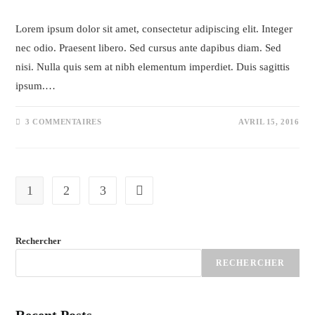
Lorem ipsum dolor sit amet, consectetur adipiscing elit. Integer
nec odio. Praesent libero. Sed cursus ante dapibus diam. Sed
nisi. Nulla quis sem at nibh elementum imperdiet. Duis sagittis
ipsum.…
3 COMMENTAIRES
AVRIL 15, 2016
1
2
3
Aller à la page suivante
Rechercher
RECHERCHER