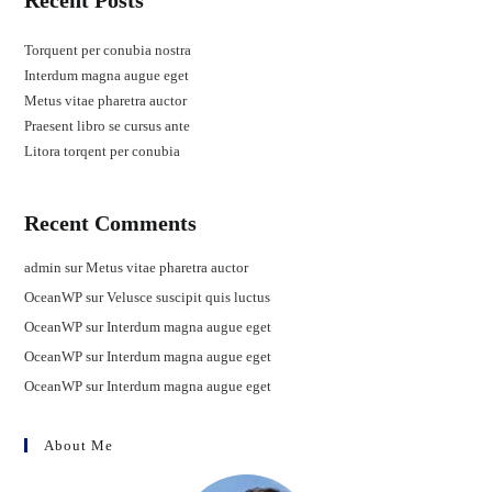
Recent Posts
Torquent per conubia nostra
Interdum magna augue eget
Metus vitae pharetra auctor
Praesent libro se cursus ante
Litora torqent per conubia
Recent Comments
admin
sur
Metus vitae pharetra auctor
OceanWP
sur
Velusce suscipit quis luctus
OceanWP
sur
Interdum magna augue eget
OceanWP
sur
Interdum magna augue eget
OceanWP
sur
Interdum magna augue eget
About Me